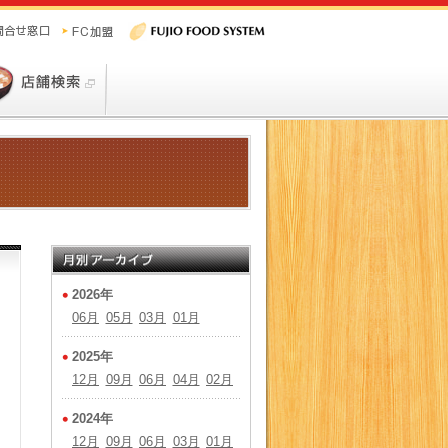
2026年
06月
05月
03月
01月
2025年
12月
09月
06月
04月
02月
2024年
12月
09月
06月
03月
01月