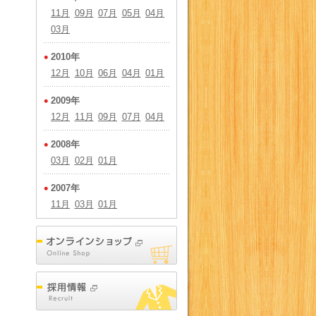
11月
09月
07月
05月
04月
03月
2010年
12月
10月
06月
04月
01月
2009年
12月
11月
09月
07月
04月
2008年
03月
02月
01月
2007年
11月
03月
01月